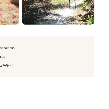
manzarası
ras
iz Wi-Fi