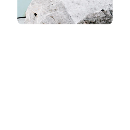
İletişim
Sorularınız için bize ulaşabilirsiniz.
E-POSTA
sunseakaraoz@gmail.com
TELEFON