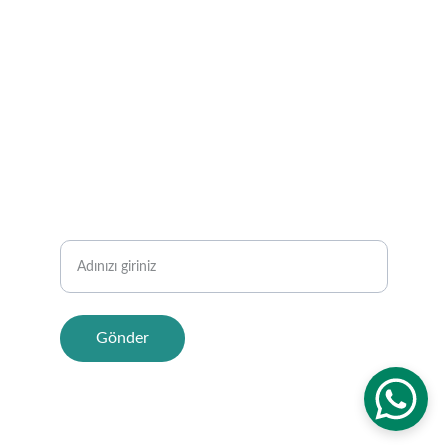
E-POSTA
sunseakaraoz@gmail.com
TELEFON
05327173584
Adınız ve Soyadınız
Gönder
© 2024 FİKRİ ORJİNAL