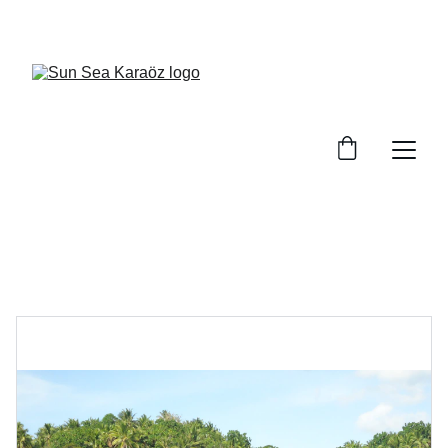
REZERVASYON 05327173584